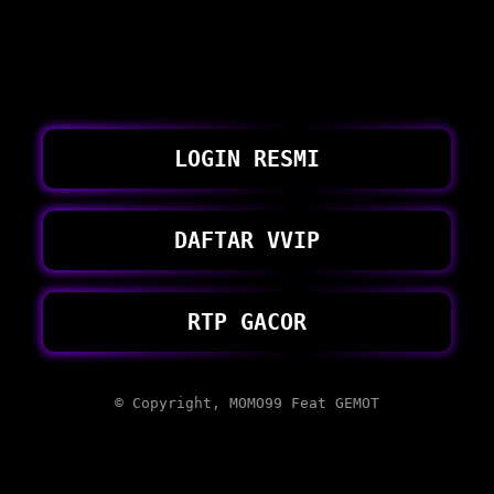
LOGIN RESMI
DAFTAR VVIP
RTP GACOR
© Copyright, MOMO99 Feat GEMOT